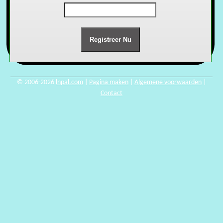
© 2006-2026
lnpal.com
|
Pagina maken
|
Algemene voorwaarden
|
Contact